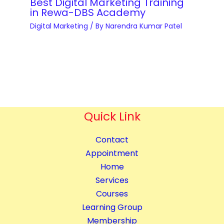
t
Best Digital Marketing Training
q
in Rewa-DBS Academy
&
u
Digital Marketing
/ By
Narendra Kumar Patel
B
a
l
n
o
t
g
i
g
t
i
y
n
Quick Link
g
C
Contact
o
Appointment
m
Home
p
Services
l
Courses
e
Learning Group
t
Membership