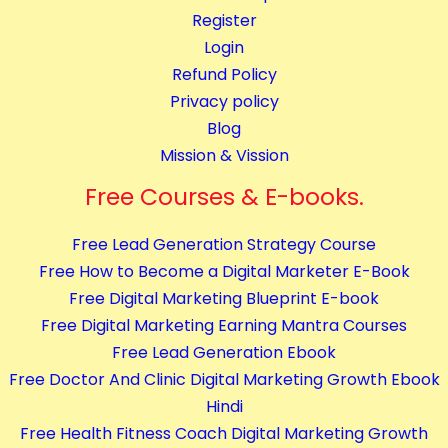
e
Register
C
Login
o
Refund Policy
u
Privacy policy
r
Blog
s
Mission & Vission
e
Free Courses & E-books.
s
q
Free Lead Generation Strategy Course
u
Free How to Become a Digital Marketer E-Book
a
Free Digital Marketing Blueprint E-book
n
Free Digital Marketing Earning Mantra Courses
t
Free Lead Generation Ebook
i
Free Doctor And Clinic Digital Marketing Growth Ebook
t
Hindi
y
Free Health Fitness Coach Digital Marketing Growth