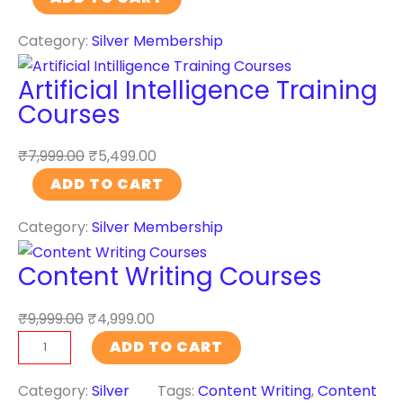
u
Category:
Silver Membership
s
i
Artificial Intelligence Training
n
Courses
e
s
₹
7,999.00
₹
5,499.00
s
A
ADD TO CART
W
r
e
Category:
Silver Membership
t
b
i
s
Content Writing Courses
f
i
i
t
₹
9,999.00
₹
4,999.00
c
e
C
ADD TO CART
i
D
o
a
e
n
Category:
Silver
Tags:
Content Writing
, 
Content
l