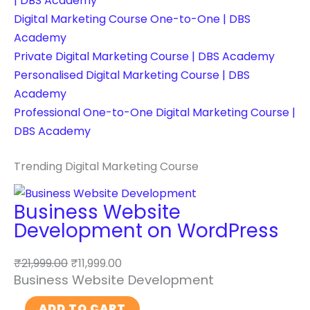
| DBS Academy
Digital Marketing Course One-to-One | DBS
Academy
Private Digital Marketing Course | DBS Academy
Personalised Digital Marketing Course | DBS
Academy
Professional One-to-One Digital Marketing Course |
DBS Academy
Trending Digital Marketing Course
Business Website
Development on WordPress
₹
21,999.00
₹
11,999.00
Business Website Development
B
ADD TO CART