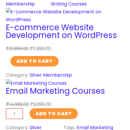
v
t
Membership
Writing Courses
I
e
e
n
l
n
t
o
E-commerce Website
t
e
p
Development on WordPress
W
l
m
r
l
e
₹
21,999.00
₹
11,999.00
i
i
n
t
E
ADD TO CART
g
t
i
-
e
o
n
Category:
Silver Membership
c
n
n
g
o
c
W
Email Marketing Courses
C
m
e
o
o
m
T
r
₹
14,999.00
₹
9,999.00
u
e
r
d
E
r
ADD TO CART
r
a
P
m
s
c
i
r
a
Category:
Silver
Tags:
Email Marketing
e