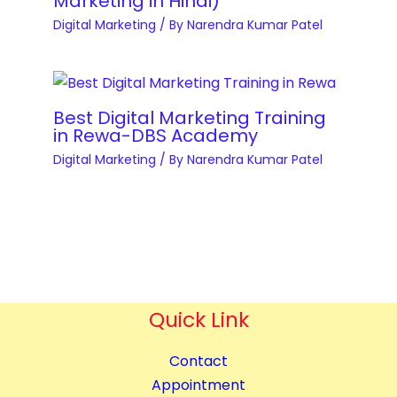
Marketing in Hindi)
o
p
Digital Marketing
/ By
Narendra Kumar Patel
u
m
r
e
s
n
e
t
Best Digital Marketing Training
q
in Rewa-DBS Academy
&
u
Digital Marketing
/ By
Narendra Kumar Patel
B
a
l
n
o
t
g
i
g
t
i
y
n
Quick Link
g
C
Contact
o
Appointment