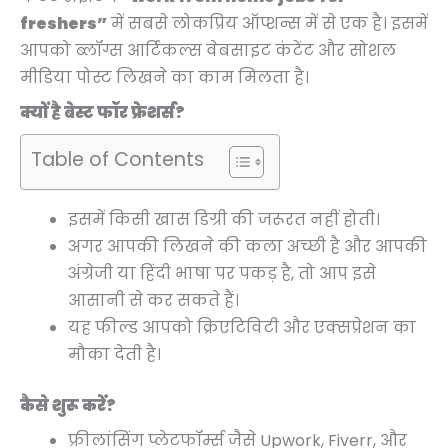
0
0
0
0
0
0
0
0
0
0
0
0
0
0
.
.
freshers”
में सबसे लोकप्रिय ऑप्शन्स में से एक है। इसमें
.
.
.
.
.
.
.
0
.
.
0
0
0
0
आपको ब्लॉग्स आर्टिकल्स वेबसाइट कंटेंट और सोशल
.
.
.
.
.
मीडिया पोस्ट लिखने का काम मिलता है।
क्यों है बेस्ट फॉर फ्रेशर्स?
Table of Contents
इसमें किसी खास डिग्री की जरूरत नहीं होती।
अगर आपकी लिखने की कला अच्छी है और आपकी
अंग्रेजी या हिंदी भाषा पर पकड़ है, तो आप इसे
आसानी से कर सकते हैं।
यह फील्ड आपको क्रिएटिविटी और एक्सप्रेशन का
मौका देती है।
कैसे शुरू करें?
फ्रीलांसिंग प्लेटफॉर्म्स जैसे Upwork, Fiverr, और