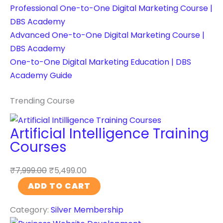
Professional One-to-One Digital Marketing Course |
DBS Academy
Advanced One-to-One Digital Marketing Course |
DBS Academy
One-to-One Digital Marketing Education | DBS
Academy Guide
Trending Course
Artificial Intelligence Training
Courses
₹
7,999.00
₹
5,499.00
A
ADD TO CART
r
Category:
Silver Membership
t