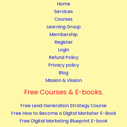
m
Home
p
Services
l
Courses
e
Learning Group
t
Membership
e
Register
C
Login
o
Refund Policy
u
Privacy policy
r
Blog
s
Mission & Vission
e
Free Courses & E-books.
s
q
Free Lead Generation Strategy Course
u
Free How to Become a Digital Marketer E-Book
a
Free Digital Marketing Blueprint E-book
n