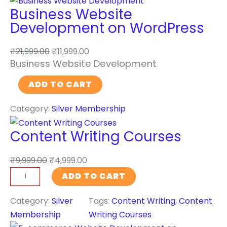
i
Business Website
f
Development on WordPress
i
c
₹
21,999.00
₹
11,999.00
i
Business Website Development
a
B
l
ADD TO CART
u
I
Category:
Silver Membership
s
n
i
t
Content Writing Courses
n
e
e
l
₹
9,999.00
₹
4,999.00
s
l
C
ADD TO CART
s
i
o
W
g
n
Category:
Silver
Tags:
Content Writing
, 
Content
e
e
t
Membership
Writing Courses
b
n