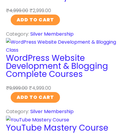
e
t
m
₹
4,999.00
₹
2,999.00
d
i
i
T
ADD TO CART
i
t
s
w
a
y
a
Category:
Silver Membership
i
M
t
t
a
i
t
n
o
WordPress Website
e
a
n
Development & Blogging
r
g
M
Complete Courses
M
e
a
a
m
s
₹
9,999.00
₹
4,999.00
s
e
t
W
ADD TO CART
t
n
e
o
e
t
Category:
Silver Membership
r
r
r
C
y
d
y
o
YouTube Mastery Course
q
P
C
u