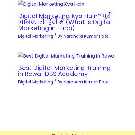
u
t
s
r
r
o
e
y
Digital Marketing Kya Hain? पूरी
s
n
s
जानकारी हिंदी में (What is Digital
C
e
Marketing in Hindi)
W
q
o
s
o
u
Digital Marketing
/ By
Narendra Kumar Patel
u
q
r
a
r
u
d
n
s
a
P
t
e
n
Best Digital Marketing Training
r
i
q
in Rewa-DBS Academy
t
e
t
u
i
Digital Marketing
/ By
Narendra Kumar Patel
s
y
a
t
s
n
y
q
t
u
i
a
t
n
y
t