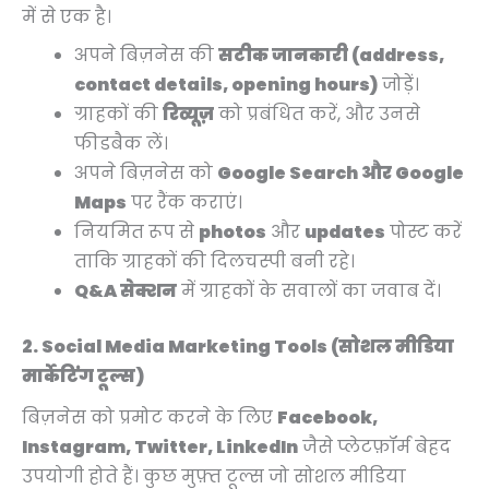
0
0
0
0
.
में से एक है।
.
.
.
0
अपने बिज़नेस की
सटीक जानकारी (address,
.
contact details, opening hours)
जोड़ें।
ग्राहकों की
रिव्यूज़
को प्रबंधित करें, और उनसे
फीडबैक लें।
अपने बिज़नेस को
Google Search और Google
Maps
पर रैंक कराएं।
नियमित रूप से
photos
और
updates
पोस्ट करें
ताकि ग्राहकों की दिलचस्पी बनी रहे।
Q&A सेक्शन
में ग्राहकों के सवालों का जवाब दें।
2. Social Media Marketing Tools (सोशल मीडिया
मार्केटिंग टूल्स)
बिज़नेस को प्रमोट करने के लिए
Facebook,
Instagram, Twitter, LinkedIn
जैसे प्लेटफ़ॉर्म बेहद
उपयोगी होते हैं। कुछ मुफ़्त टूल्स जो सोशल मीडिया