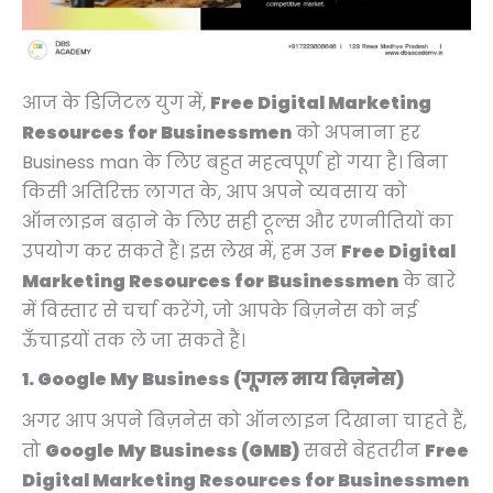
p
p
p
p
r
r
r
r
r
r
r
r
i
i
i
i
i
i
i
i
c
c
c
c
c
c
c
c
e
e
e
e
आज के डिजिटल युग में,
Free Digital Marketing
e
e
e
e
i
i
i
i
Resources for Businessmen
को अपनाना हर
w
w
w
w
s
s
s
s
Business man के लिए बहुत महत्वपूर्ण हो गया है। बिना
a
a
a
a
:
:
:
:
किसी अतिरिक्त लागत के, आप अपने व्यवसाय को
s
s
s
s
₹
₹
₹
₹
ऑनलाइन बढ़ाने के लिए सही टूल्स और रणनीतियों का
:
:
:
:
4
4
5
1
उपयोग कर सकते हैं। इस लेख में, हम उन
Free Digital
₹
₹
₹
₹
,
,
,
1
Marketing Resources for Businessmen
के बारे
9
9
7
2
9
9
4
,
में विस्तार से चर्चा करेंगे, जो आपके बिज़नेस को नई
,
,
,
1
9
9
9
9
ऊँचाइयों तक ले जा सकते हैं।
9
9
9
,
9
9
9
9
1. Google My Business (गूगल माय बिज़नेस)
9
9
9
9
.
.
.
9
9
9
9
9
0
0
0
.
अगर आप अपने बिज़नेस को ऑनलाइन दिखाना चाहते हैं,
.
.
.
9
0
0
0
0
तो
Google My Business (GMB)
सबसे बेहतरीन
Free
0
0
0
.
.
.
.
0
Digital Marketing Resources for Businessmen