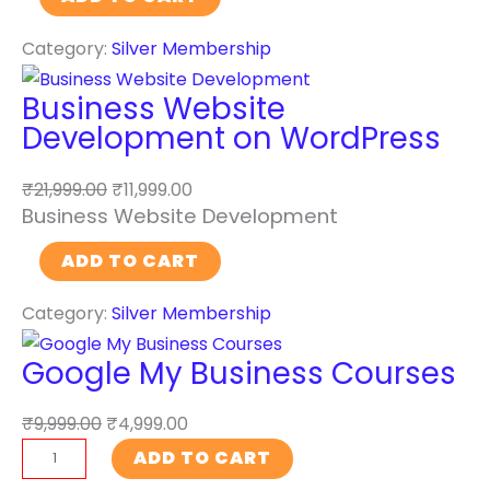
r
Category:
Silver Membership
t
i
Business Website
f
Development on WordPress
i
c
₹
21,999.00
₹
11,999.00
i
Business Website Development
a
B
l
ADD TO CART
u
I
Category:
Silver Membership
s
n
i
t
Google My Business Courses
n
e
e
l
₹
9,999.00
₹
4,999.00
s
l
G
ADD TO CART
s
i
o