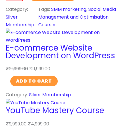
o
b
c
Category:
Tags:
SMM marketing
, 
Social Media
s
i
Silver
Management and Optimisation
i
a
Membership
Courses
t
l
e
M
D
E-commerce Website
e
e
Development on WordPress
d
v
i
e
₹
21,999.00
₹
11,999.00
a
l
M
E
ADD TO CART
o
a
-
p
n
Category:
Silver Membership
c
m
a
o
e
YouTube Mastery Course
g
m
n
e
m
t
₹
9,999.00
₹
4,999.00
m
e
o