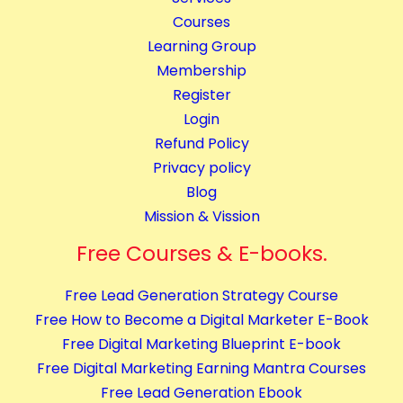
a
t
Courses
n
y
Learning Group
t
Membership
i
Register
t
Login
y
Refund Policy
Privacy policy
Blog
Mission & Vission
Free Courses & E-books.
Free Lead Generation Strategy Course
Free How to Become a Digital Marketer E-Book
Free Digital Marketing Blueprint E-book
Free Digital Marketing Earning Mantra Courses
Free Lead Generation Ebook