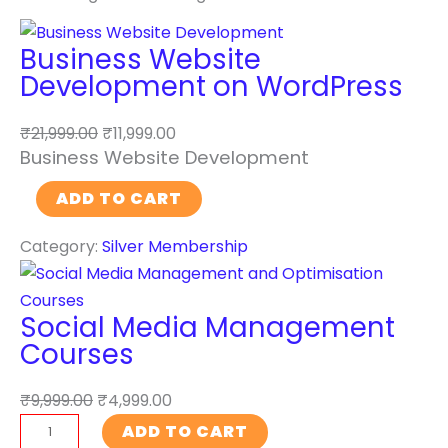
Business Website
Development on WordPress
₹
21,999.00
₹
11,999.00
Business Website Development
B
ADD TO CART
u
Category:
Silver Membership
s
i
n
Social Media Management
e
Courses
s
s
₹
9,999.00
₹
4,999.00
W
S
ADD TO CART
e