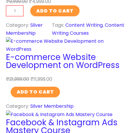
₹
9,999.00
₹
4,999.00
s
l
C
ADD TO CART
s
i
o
W
g
n
Category:
Silver
Tags:
Content Writing
, 
Content
e
e
t
Membership
Writing Courses
b
n
e
s
c
n
i
e
E-commerce Website
t
t
T
Development on WordPress
W
e
r
r
D
a
₹
21,999.00
₹
11,999.00
i
e
i
t
E
ADD TO CART
v
n
i
-
e
i
n
Category:
Silver Membership
c
l
n
g
o
o
g
Facebook & Instagram Ads
C
m
p
C
Mastery Course
o
m
m
o