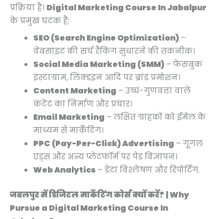
0
0
0
0
0
0
0
.
.
प्रक्रिया है।
Digital Marketing Course In Jabalpur
.
.
.
.
0
0
0
के प्रमुख घटक हैं:
.
.
.
SEO (Search Engine Optimization)
–
वेबसाइट की सर्च रैंकिंग सुधारने की तकनीक।
Social Media Marketing (SMM)
– फेसबुक
इंस्टाग्राम, लिंक्डइन आदि पर ब्रांड प्रमोशन।
Content Marketing
– उच्च-गुणवत्ता वाले
कंटेंट का निर्माण और प्रचार।
Email Marketing
– लक्षित ग्राहकों को ईमेल के
माध्यम से मार्केटिंग।
PPC (Pay-Per-Click) Advertising
– गूगल
एड्स और अन्य प्लेटफॉर्म पर पेड विज्ञापन।
Web Analytics
– डेटा विश्लेषण और रिपोर्टिंग.
जबलपुर में डिजिटल मार्केटिंग कोर्स क्यों करें? | Why
Pursue a Digital Marketing Course In