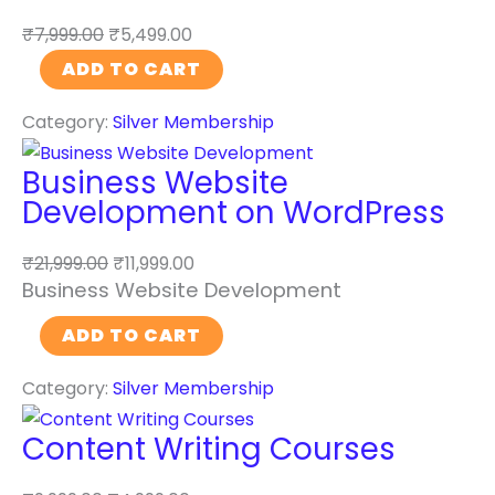
₹
7,999.00
₹
5,499.00
A
ADD TO CART
r
Category:
Silver Membership
t
i
Business Website
f
Development on WordPress
i
c
₹
21,999.00
₹
11,999.00
i
Business Website Development
a
B
l
ADD TO CART
u
I
Category:
Silver Membership
s
n
i
t
Content Writing Courses
n
e
e
l