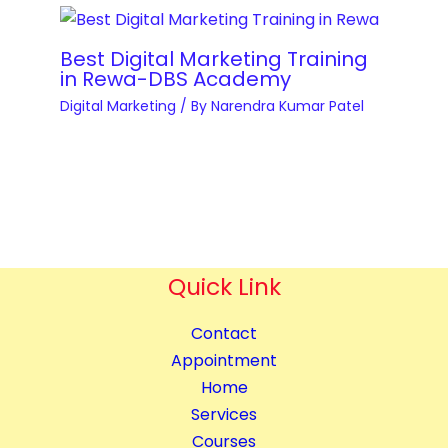
l
o
Best Digital Marketing Training
g
in Rewa-DBS Academy
g
Digital Marketing
/ By
Narendra Kumar Patel
i
n
g
C
o
m
p
Quick Link
l
Contact
e
Appointment
t
Home
e
Services
C
Courses
o