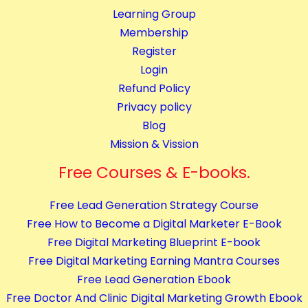
Learning Group
u
Membership
r
Register
s
Login
e
Refund Policy
s
Privacy policy
q
Blog
u
Mission & Vission
a
n
Free Courses & E-books.
t
i
Free Lead Generation Strategy Course
t
Free How to Become a Digital Marketer E-Book
y
Free Digital Marketing Blueprint E-book
Free Digital Marketing Earning Mantra Courses
Free Lead Generation Ebook
Free Doctor And Clinic Digital Marketing Growth Ebook