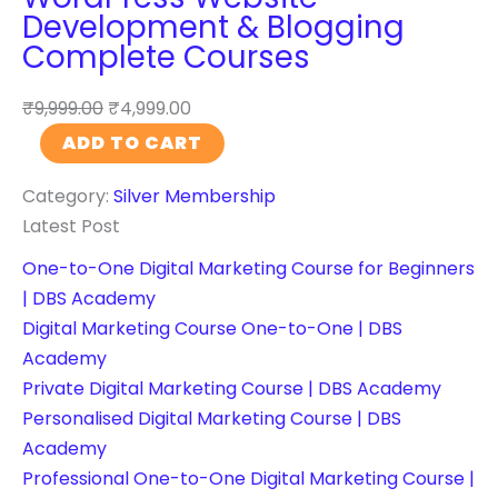
o
a
Development & Blogging
r
E
p
n
Complete Courses
a
n
m
t
m
g
e
i
₹
9,999.00
₹
4,999.00
A
i
n
t
W
ADD TO CART
d
n
t
y
o
s
e
o
Category:
Silver Membership
r
M
O
n
Latest Post
d
a
p
W
P
s
t
One-to-One Digital Marketing Course for Beginners
o
r
t
i
| DBS Academy
r
e
e
m
Digital Marketing Course One-to-One | DBS
d
s
r
i
Academy
P
s
y
s
Private Digital Marketing Course | DBS Academy
r
W
C
a
Personalised Digital Marketing Course | DBS
e
e
o
t
Academy
s
b
u
i
Professional One-to-One Digital Marketing Course |
s
s