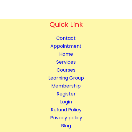
i
g
i
t
i
t
y
n
y
Quick Link
g
C
Contact
o
Appointment
m
Home
p
Services
l
Courses
e
Learning Group
t
Membership
e
Register
C
Login
o
Refund Policy
u
Privacy policy
r
Blog
s