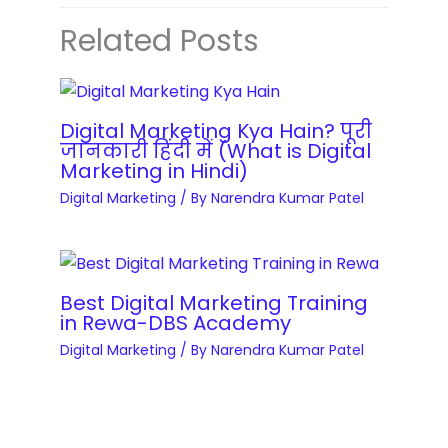
e
i
s
D
Related Posts
n
t
e
i
e
v
n
r
e
g
y
Digital Marketing Kya Hain? पूरी
l
C
जानकारी हिंदी में (What is Digital
C
o
Marketing in Hindi)
o
o
p
Digital Marketing
/ By
Narendra Kumar Patel
u
u
m
r
r
e
s
s
n
e
e
t
Best Digital Marketing Training
s
q
in Rewa-DBS Academy
&
q
u
Digital Marketing
/ By
Narendra Kumar Patel
B
u
a
l
a
n
o
n
t
g
t