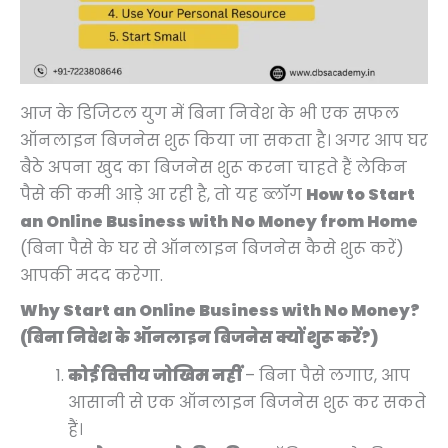
p
p
p
p
r
r
r
r
r
r
r
r
i
i
i
i
i
i
i
i
c
c
c
c
c
c
c
c
e
e
e
e
e
e
e
e
i
i
i
i
आज के डिजिटल युग में बिना निवेश के भी एक सफल
w
w
w
w
s
s
s
s
ऑनलाइन बिजनेस शुरू किया जा सकता है। अगर आप घर
a
a
a
a
:
:
:
:
बैठे अपना खुद का बिजनेस शुरू करना चाहते हैं लेकिन
s
s
s
s
₹
₹
₹
₹
पैसे की कमी आड़े आ रही है, तो यह ब्लॉग
How to Start
:
:
:
:
4
4
4
5
an Online Business with No Money from Home
₹
₹
₹
₹
,
,
,
,
(बिना पैसे के घर से ऑनलाइन बिजनेस कैसे शुरू करें)
9
9
9
7
9
9
9
4
आपकी मदद करेगा.
,
,
,
,
9
9
9
9
Why Start an Online Business with No Money?
9
9
9
9
9
9
9
9
(बिना निवेश के ऑनलाइन बिजनेस क्यों शुरू करें?)
9
9
9
9
.
.
.
.
कोई वित्तीय जोखिम नहीं
– बिना पैसे लगाए, आप
9
9
9
9
0
0
0
0
आसानी से एक ऑनलाइन बिजनेस शुरू कर सकते
.
.
.
.
0
0
0
0
हैं।
0
0
0
0
.
.
.
.