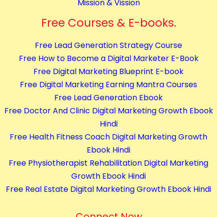
Mission & Vission
e
Free Courses & E-books.
s
q
Free Lead Generation Strategy Course
u
Free How to Become a Digital Marketer E-Book
a
Free Digital Marketing Blueprint E-book
n
Free Digital Marketing Earning Mantra Courses
t
Free Lead Generation Ebook
i
Free Doctor And Clinic Digital Marketing Growth Ebook
t
Hindi
y
Free Health Fitness Coach Digital Marketing Growth
Ebook Hindi
Free Physiotherapist Rehabilitation Digital Marketing
Growth Ebook Hindi
Free Real Estate Digital Marketing Growth Ebook Hindi
Connect Now