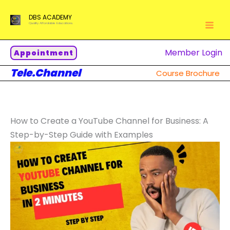
Skip
DBS ACADEMY
to
Quality Affordable Educations.
content
Member Login
Appointment
Tele.Channel
Course Brochure
How to Create a YouTube Channel for Business: A
Step-by-Step Guide with Examples