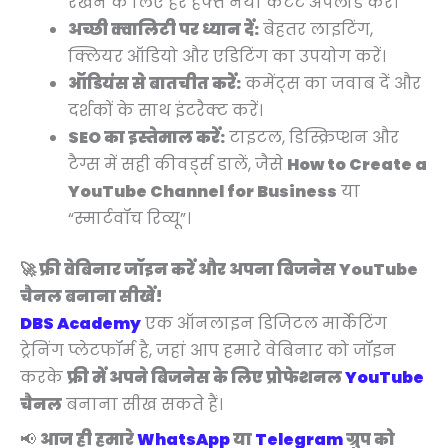
रखने के लिए हर हफ्ते नया कंटेंट अपलोड करें।
अच्छी क्वालिटी पर ध्यान दें:
बेहतर लाइटिंग,
क्लियर ऑडियो और एडिटिंग का उपयोग करें।
ऑडियंस से बातचीत करें:
कमेंट्स का जवाब दें और
दर्शकों के साथ इंटरैक्ट करें।
SEO का इस्तेमाल करें:
टाइटल, डिस्क्रिप्शन और
टैग्स में सही कीवर्ड्स डालें, जैसे
How to Create a
YouTube Channel for Business
या
“स्मार्टवॉच रिव्यू”।
🚀 फ्री वेबिनार जॉइन करें और अपना बिजनेस YouTube
चैनल बनाना सीखें!
DBS Academy
एक ऑनलाइन डिजिटल मार्केटिंग
ट्रेनिंग प्लेटफॉर्म है, जहां आप हमारे वेबिनार को जॉइन
करके
फ्री में अपने बिजनेस के लिए प्रोफेशनल
YouTube
चैनल
बनाना सीख सकते हैं।
📢
आज ही हमारे
WhatsApp
या
Telegram
ग्रुप को