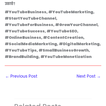
उठाएं!
#️YouTubeBusiness, #YouTubeMarketing,
#StartYouTubeChannel,
#️YouTubeForBusiness, #️GrowYourChannel,
#️YouTubeSuccess, #️YouTubeSEO,
#OnlineBusiness, #️ContentCreation,
#️SocialMediaMarketing, #️DigitalMarketing,
#️YouTubeTips, #️SmallBusinessGrowth,
#️BrandBuilding, #️YouTubeMonetization
←
Previous Post
Next Post
→