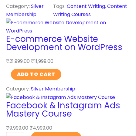
W
n
Category:
Silver
Tags:
Content Writing
, 
Content
e
t
Membership
Writing Courses
b
e
s
n
i
E-commerce Website
t
t
Development on WordPress
W
e
r
D
₹
21,999.00
₹
11,999.00
i
e
t
E
ADD TO CART
v
i
-
e
n
Category:
Silver Membership
c
l
g
o
o
Facebook & Instagram Ads
C
m
p
Mastery Course
o
m
m
u
e
e
₹
9,999.00
₹
4,999.00
r
r
n
F