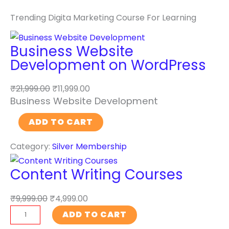
Trending Digita Marketing Course For Learning
Business Website
Development on WordPress
₹
21,999.00
₹
11,999.00
Business Website Development
B
ADD TO CART
u
Category:
Silver Membership
s
i
Content Writing Courses
n
e
₹
9,999.00
₹
4,999.00
s
C
ADD TO CART
s
o