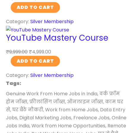
M
m
e
W
i
ADD TO CART
a
A
n
o
t
s
d
t
Category:
Silver Membership
r
y
t
s
o
d
e
M
YouTube Mastery Course
n
P
r
a
W
r
y
s
₹
9,999.00
₹
4,999.00
o
e
C
t
Y
ADD TO CART
r
s
o
e
o
d
s
u
r
Category:
Silver Membership
u
P
W
r
y
Tags:
T
r
e
s
C
u
Genuine Work From Home Jobs in India, वर्क फ्रॉम
e
b
e
o
b
होम जॉब्स, फ्रीलांसिंग जॉब्स, ऑनलाइन जॉब्स, काम घर
s
s
s
u
e
से, घर बैठे नौकरी, Work from Home Jobs, Data Entry
s
i
q
r
M
Jobs, Digital Marketing Jobs, Freelance Jobs, Online
q
t
u
s
a
Jobs India, Work from Home Opportunities, Remote
u
e
a
e
s