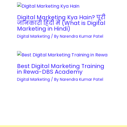
t
i
y
n
Digital Marketing Kya Hain? पूरी
g
जानकारी हिंदी में (What is Digital
C
Marketing in Hindi)
o
Digital Marketing
/ By
Narendra Kumar Patel
m
p
l
Best Digital Marketing Training
e
in Rewa-DBS Academy
t
Digital Marketing
/ By
Narendra Kumar Patel
e
C
o
u
r
s
e