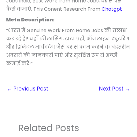
Jobs India, Best Work from Home Jobs, घर से पैसे
a
D
n
q
t
कैसे कमाएं, This Conent Research From
Chatgpt
n
e
t
u
e
t
v
Meta Description:
i
a
r
i
e
t
“भारत में Genuine Work From Home Jobs की तलाश
n
y
t
l
y
कर रहे हैं? यहाँ फ्रीलांसिंग, डाटा एंट्री, ऑनलाइन ट्यूटरिंग
t
C
y
o
और डिजिटल मार्केटिंग जैसे घर से काम करने के बेहतरीन
i
o
p
अवसरों की जानकारी पाएं और सुरक्षित रूप से अच्छी
t
u
m
कमाई करें!”
y
r
e
s
n
e
t
←
Previous Post
Next Post
→
q
&
u
B
a
l
n
o
t
g
Related Posts
i
g