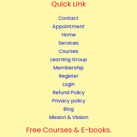
Quick Link
s
q
Contact
u
Appointment
a
Home
n
Services
t
Courses
i
Learning Group
t
Membership
y
Register
Login
Refund Policy
Privacy policy
Blog
Mission & Vission
Free Courses & E-books.