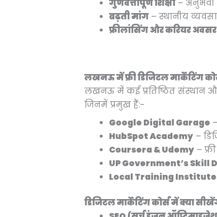
गुणवत्तापूर्ण शिक्षा
– अनुभवी ट्र
बढ़ती मांग
– स्थानीय व्यवसाय
फ्रीलांसिंग और करियर अवसर
लखनऊ में फ्री डिजिटल मार्केटिंग 
लखनऊ में कई प्रतिष्ठित संस्थान
जिनमें प्रमुख हैं:-
Google Digital Garage
–
HubSpot Academy
– डिज
Coursera & Udemy
– फ्र
UP Government’s Skill
Local Training Institute
डिजिटल मार्केटिंग कोर्स में क्या 
SEO (सर्च इंजन ऑप्टिमाइजे