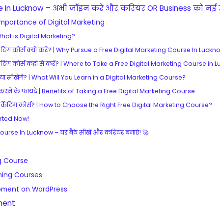
0
.
0
0
0
0
0
0
0
0
0
0
.
.
.
.
.
.
.
.
.
.
.
.
.
.
.
.
0
0
.
.
se In Lucknow – अभी जॉइन करें और करियर OR Business को नई ऊ
0
0
0
0
0
0
0
0
0
0
0
0
0
0
0
0
.
.
| Importance of Digital Marketing
.
0
.
.
.
.
.
.
.
.
.
.
0
0
0
0
| What is Digital Marketing?
.
.
.
.
.
केटिंग कोर्स क्यों करें? | Why Pursue a Free Digital Marketing Course In Luck
केटिंग कोर्स कहां से करें? | Where to Take a Free Digital Marketing Course in
ं क्या सीखेंगे? | What Will You Learn in a Digital Marketing Course?
्स करने के फायदे | Benefits of Taking a Free Digital Marketing Course
ल मार्केटिंग कोर्स? | How to Choose the Right Free Digital Marketing Course?
arted Now!
ourse In Lucknow – घर बैठे सीखें और करियर बनाएं! 🚀
g Course
aining Courses
pment on WordPress
ment