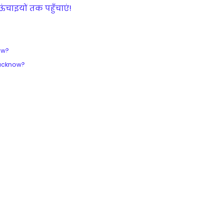
ंचाइयों तक पहुँचाएं!
now?
 Lucknow?