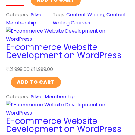
s
i
o
W
g
n
Category:
Silver
Tags:
Content Writing
, 
Content
e
e
t
Membership
Writing Courses
b
n
e
s
c
n
i
e
E-commerce Website
t
t
T
Development on WordPress
W
e
r
r
D
a
₹
21,999.00
₹
11,999.00
i
e
i
t
E
ADD TO CART
v
n
i
-
e
i
n
Category:
Silver Membership
c
l
n
g
o
o
g
C
m
p
C
E-commerce Website
o
m
m
o
Development on WordPress
u
e
e
u