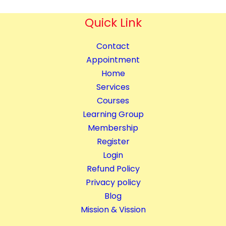
i
y
n
Quick Link
g
C
Contact
o
Appointment
m
Home
p
Services
l
Courses
e
Learning Group
t
Membership
e
Register
C
Login
o
Refund Policy
u
Privacy policy
r
Blog
s
Mission & Vission
e