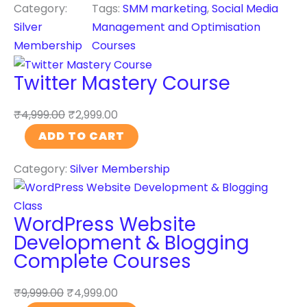
a
c
Category:
Tags:
SMM marketing
, 
Social Media
M
t
i
Silver
Management and Optimisation
a
i
a
Membership
Courses
n
o
l
a
n
Twitter Mastery Course
M
g
M
e
e
a
₹
4,999.00
₹
2,999.00
d
m
s
T
ADD TO CART
i
e
t
w
a
n
e
Category:
Silver Membership
i
M
t
r
t
a
a
y
t
n
n
WordPress Website
q
e
a
d
Development & Blogging
u
r
g
O
Complete Courses
a
M
e
p
n
a
m
t
₹
9,999.00
₹
4,999.00
t
s
e