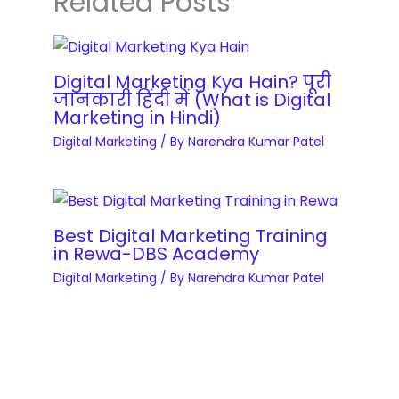
Related Posts
y
t
e
y
e
v
r
e
y
Digital Marketing Kya Hain? पूरी
l
जानकारी हिंदी में (What is Digital
C
o
Marketing in Hindi)
o
p
Digital Marketing
/ By
Narendra Kumar Patel
u
m
r
e
s
n
e
t
Best Digital Marketing Training
q
in Rewa-DBS Academy
&
u
Digital Marketing
/ By
Narendra Kumar Patel
B
a
l
n
o
t
g
i
g
t