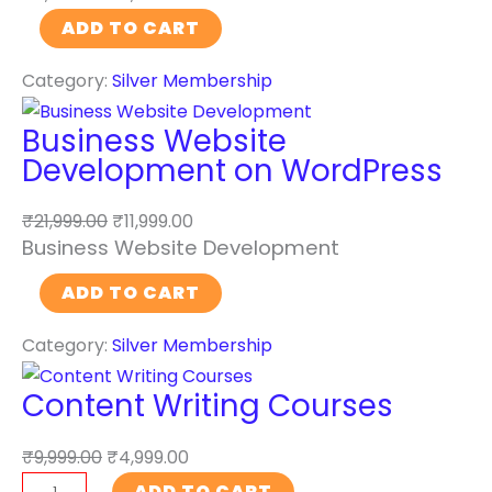
A
ADD TO CART
r
Category:
Silver Membership
t
i
Business Website
f
Development on WordPress
i
c
₹
21,999.00
₹
11,999.00
i
Business Website Development
a
B
l
ADD TO CART
u
I
Category:
Silver Membership
s
n
i
t
Content Writing Courses
n
e
e
l
₹
9,999.00
₹
4,999.00
s
l
C
ADD TO CART