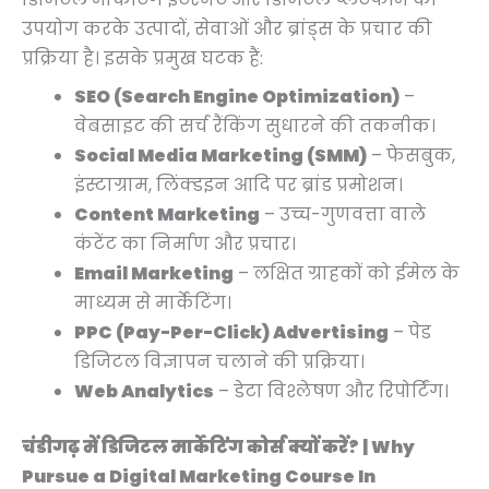
0
0
0
0
0
0
0
0
0
0
0
0
0
0
0
0
.
.
.
उपयोग करके उत्पादों, सेवाओं और ब्रांड्स के प्रचार की
.
.
.
.
.
.
.
.
0
.
.
0
0
0
0
0
प्रक्रिया है। इसके प्रमुख घटक हैं:
.
.
.
.
.
.
SEO (Search Engine Optimization)
–
वेबसाइट की सर्च रैंकिंग सुधारने की तकनीक।
Social Media Marketing (SMM)
– फेसबुक,
इंस्टाग्राम, लिंक्डइन आदि पर ब्रांड प्रमोशन।
Content Marketing
– उच्च-गुणवत्ता वाले
कंटेंट का निर्माण और प्रचार।
Email Marketing
– लक्षित ग्राहकों को ईमेल के
माध्यम से मार्केटिंग।
PPC (Pay-Per-Click) Advertising
– पेड
डिजिटल विज्ञापन चलाने की प्रक्रिया।
Web Analytics
– डेटा विश्लेषण और रिपोर्टिंग।
चंडीगढ़ में डिजिटल मार्केटिंग कोर्स क्यों करें? | Why
Pursue a Digital Marketing Course In