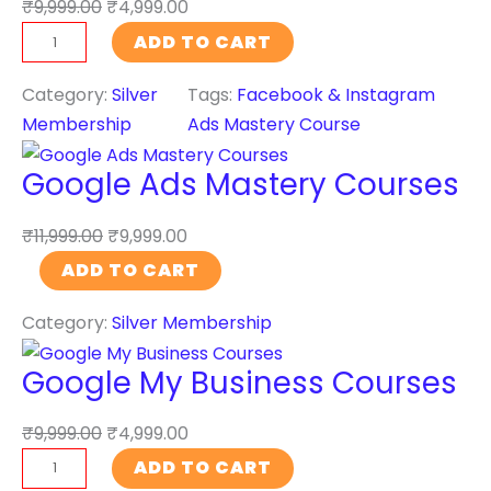
₹
9,999.00
₹
4,999.00
k
m
t
t
F
ADD TO CART
e
e
e
i
a
t
n
D
t
c
Category:
Silver
Tags:
Facebook & Instagram
i
t
e
y
e
Membership
Ads Mastery Course
n
o
v
b
g
n
e
Google Ads Mastery Courses
o
C
W
l
o
o
o
o
₹
11,999.00
₹
9,999.00
k
u
r
p
G
ADD TO CART
&
r
d
m
o
I
s
P
e
Category:
Silver Membership
o
n
e
r
n
g
s
s
Google My Business Courses
e
t
l
t
q
s
o
e
a
u
₹
9,999.00
₹
4,999.00
s
n
A
g
a
G
q
W
ADD TO CART
d
r
n