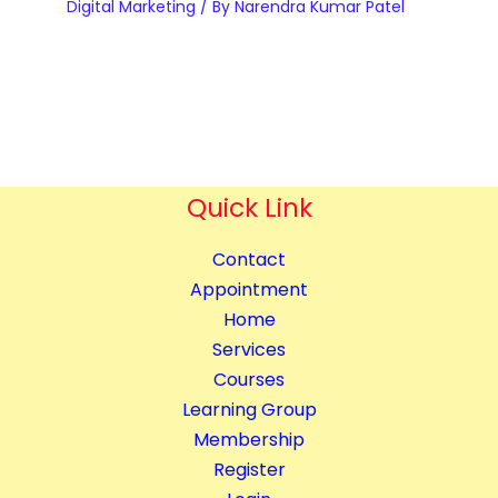
Digital Marketing
/ By
Narendra Kumar Patel
e
a
r
n
y
t
q
i
u
t
a
y
n
Quick Link
t
i
Contact
t
Appointment
y
Home
Services
Courses
Learning Group
Membership
Register