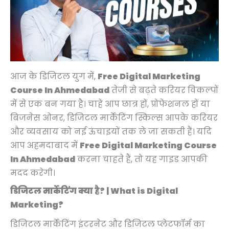
p
p
p
r
r
r
r
r
r
i
i
i
i
i
i
c
c
c
c
c
c
e
e
e
e
e
e
i
i
i
w
w
w
s
s
s
आज के डिजिटल युग में,
Free Digital Marketing
a
a
a
:
:
:
Course In Ahmedabad
तेजी से बढ़ते करियर विकल्पों
s
s
s
₹
₹
₹
में से एक बन गया है। चाहे आप छात्र हों, प्रोफेशनल हों या
:
:
:
4
4
9
बिजनेस ओनर, डिजिटल मार्केटिंग स्किल्स आपके करियर
₹
₹
₹
,
,
,
और व्यवसाय को नई ऊंचाइयों तक ले जा सकती हैं। यदि
9
9
1
9
9
9
आप अहमदाबाद में
Free Digital Marketing Course
,
,
4
9
9
9
In Ahmedabad
करना चाहते हैं, तो यह गाइड आपकी
9
9
,
9
9
9
मदद करेगी।
9
9
9
.
.
.
डिजिटल मार्केटिंग क्या है? | What is Digital
9
9
9
0
0
0
Marketing?
.
.
9
0
0
0
0
0
.
.
.
.
डिजिटल मार्केटिंग इंटरनेट और डिजिटल प्लेटफॉर्म का