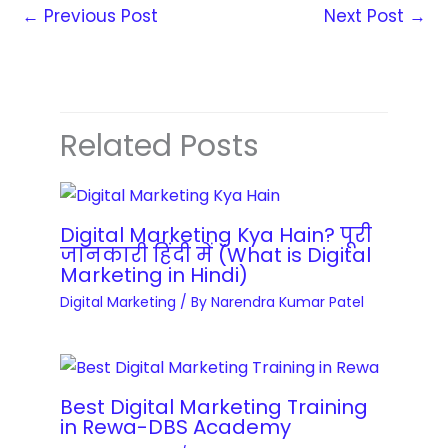
b
←
Previous Post
Next Post
→
s
O
e
e
p
M
s
t
a
q
i
s
u
m
Related Posts
t
a
i
e
n
s
r
t
a
y
Digital Marketing Kya Hain? पूरी
i
t
जानकारी हिंदी में (What is Digital
C
t
i
Marketing in Hindi)
o
y
o
Digital Marketing
/ By
Narendra Kumar Patel
u
n
r
M
s
a
e
s
Best Digital Marketing Training
q
in Rewa-DBS Academy
t
u