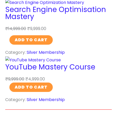
g
Search Engine Optimisation
l
Mastery
e
M
₹
14,999.00
₹
9,999.00
y
B
S
ADD TO CART
u
e
s
Category:
Silver Membership
a
i
r
YouTube Mastery Course
n
c
e
h
₹
9,999.00
₹
4,999.00
s
E
Y
s
ADD TO CART
n
o
C
g
Category:
Silver Membership
u
o
i
T
u
n
u
r
e