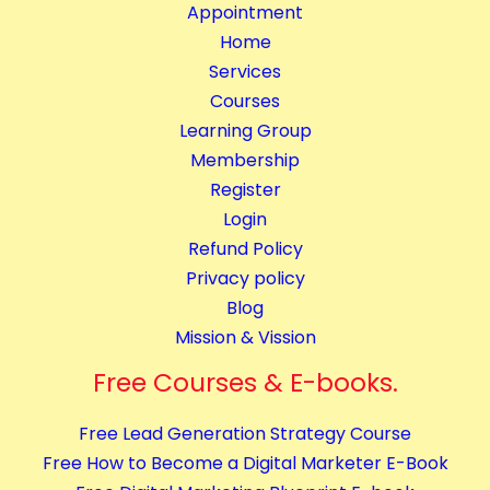
Appointment
a
Home
t
Services
i
Courses
o
Learning Group
n
Membership
q
Register
u
Login
a
Refund Policy
n
Privacy policy
t
Blog
i
Mission & Vission
t
y
Free Courses & E-books.
Free Lead Generation Strategy Course
Free How to Become a Digital Marketer E-Book