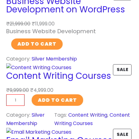
Business Website
R
Development on WordPress
O
D
₹
21,999.00
₹
11,999.00
U
Business Website Development
C
B
ADD TO CART
T
u
O
Category:
Silver Membership
s
N
i
P
S
SALE
Content Writing Courses
n
R
A
e
O
L
₹
9,999.00
₹
4,999.00
s
D
E
C
ADD TO CART
s
U
o
W
C
n
Category:
Silver
Tags:
Content Writing
, 
Content
e
T
t
Membership
Writing Courses
b
O
e
P
s
SALE
N