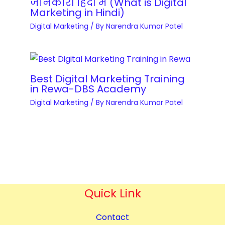
जानकारी हिंदी में (What is Digital
a
n
i
Marketing in Hindi)
g
M
t
Digital Marketing
/ By
Narendra Kumar Patel
e
a
y
m
s
e
t
n
e
Best Digital Marketing Training
t
in Rewa-DBS Academy
r
a
Digital Marketing
/ By
Narendra Kumar Patel
y
n
q
d
u
O
a
p
n
t
t
i
i
Quick Link
m
t
i
y
Contact
s