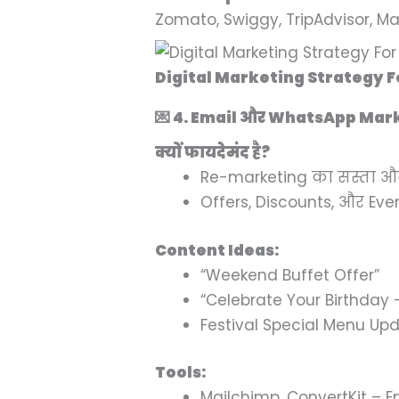
Zomato, Swiggy, TripAdvisor, M
Digital Marketing Strategy 
💌 4. Email और WhatsApp Marketi
क्यों फायदेमंद है?
Re-marketing का सस्ता 
Offers, Discounts, और Eve
Content Ideas:
“Weekend Buffet Offer”
“Celebrate Your Birthday 
Festival Special Menu Up
Tools:
Mailchimp, ConvertKit – 