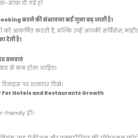
.
0
0
0
0
.
.
.
.
.
.
.
.
0
.
.
फ़-साफ़ दी गई हो
0
0
0
0
0
0
0
0
.
ooking करने की संभावना कई गुना बढ़ जाती है।
0
.
.
.
.
0
0
0
.
.
.
.
को आकर्षित करती है, बल्कि उन्हें आपकी सर्विसेज़, माहौल
 देती है।
इट बनवाएं
कंड से कम होना चाहिए।
र डिवाइस पर शानदार दिखे।
y For Hotels and Restaurants Growth
friendly हो।