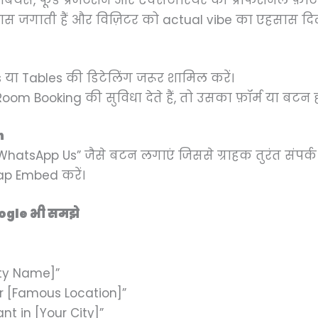
 एंबियंस, फूड प्रेजेंटेशन और एक्सटीरियर की प्रोफेशनल फ़ोटो
श्वास जगाती हैं और विज़िटर को actual vibe का एहसास दिला
oms या Tables की डिटेलिंग जरूर शामिल करें।
m Booking की सुविधा देते हैं, तो उसका फ़ॉर्म या बटन ह
n
WhatsApp Us” जैसे बटन लगाएं जिससे ग्राहक तुरंत संपर्
p Embed करें।
ogle भी समझे
ity Name]”
r [Famous Location]”
t in [Your City]”