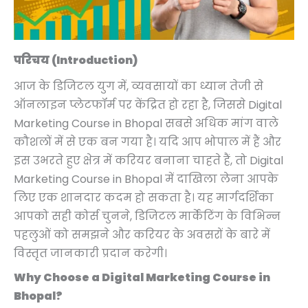
p
p
p
p
p
r
r
r
r
r
r
r
r
r
r
i
i
i
i
i
i
i
i
i
i
c
c
c
c
c
c
c
c
c
c
e
e
e
e
e
परिचय (Introduction)
e
e
e
e
e
i
i
i
i
i
आज के डिजिटल युग में, व्यवसायों का ध्यान तेजी से
w
w
w
w
w
s
s
s
s
s
ऑनलाइन प्लेटफॉर्म पर केंद्रित हो रहा है, जिससे Digital
a
a
a
a
a
:
:
:
:
:
Marketing Course in Bhopal सबसे अधिक मांग वाले
s
s
s
s
s
₹
₹
₹
₹
₹
कौशलों में से एक बन गया है। यदि आप भोपाल में हैं और
:
:
:
:
:
4
4
4
5
1
इस उभरते हुए क्षेत्र में करियर बनाना चाहते हैं, तो Digital
₹
₹
₹
₹
₹
,
,
,
,
1
Marketing Course in Bhopal में दाखिला लेना आपके
9
9
9
7
2
9
9
9
4
,
लिए एक शानदार कदम हो सकता है। यह मार्गदर्शिका
,
,
,
,
1
9
9
9
9
9
आपको सही कोर्स चुनने, डिजिटल मार्केटिंग के विभिन्न
9
9
9
9
,
9
9
9
9
9
पहलुओं को समझने और करियर के अवसरों के बारे में
9
9
9
9
9
.
.
.
.
9
विस्तृत जानकारी प्रदान करेगी।
9
9
9
9
9
0
0
0
0
.
Why Choose a Digital Marketing Course in
.
.
.
.
9
0
0
0
0
0
Bhopal?
0
0
0
0
.
.
.
.
.
0