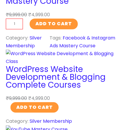
Mastery Course
e
l
s
l
₹
9,999.00
₹
4,999.00
s
i
F
ADD TO CART
W
g
a
e
e
c
Category:
Silver
Tags:
Facebook & Instagram
b
n
e
Membership
Ads Mastery Course
s
c
b
i
e
o
t
T
WordPress Website
o
e
r
Development & Blogging
k
D
a
Complete Courses
&
e
i
I
v
n
₹
9,999.00
₹
4,999.00
n
e
i
W
ADD TO CART
s
l
n
o
t
o
g
Category:
Silver Membership
r
a
p
C
d