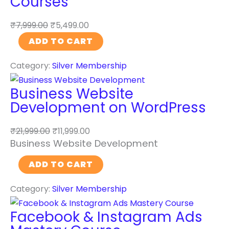
Courses
₹
7,999.00
₹
5,499.00
A
ADD TO CART
r
Category:
Silver Membership
t
i
Business Website
f
Development on WordPress
i
c
₹
21,999.00
₹
11,999.00
i
Business Website Development
a
B
l
ADD TO CART
u
I
Category:
Silver Membership
s
n
i
t
Facebook & Instagram Ads
n
e