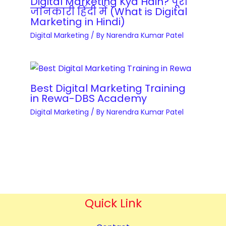
y
Digital Marketing Kya Hain? पूरी
l
r
जानकारी हिंदी में (What is Digital
a
C
o
Marketing in Hindi)
s
n
o
p
e
Digital Marketing
/ By
Narendra Kumar Patel
t
u
m
q
i
r
e
u
t
s
n
a
y
e
t
Best Digital Marketing Training
n
q
in Rewa-DBS Academy
&
t
u
Digital Marketing
/ By
Narendra Kumar Patel
B
i
a
l
t
n
o
y
t
g
i
g
t
i
y
n
Quick Link
g
C