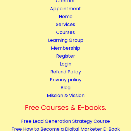
Contact
o
Appointment
m
Home
p
Services
l
Courses
e
Learning Group
t
Membership
e
Register
C
Login
o
Refund Policy
u
Privacy policy
r
Blog
s
Mission & Vission
e
Free Courses & E-books.
s
q
Free Lead Generation Strategy Course
u
Free How to Become a Digital Marketer E-Book